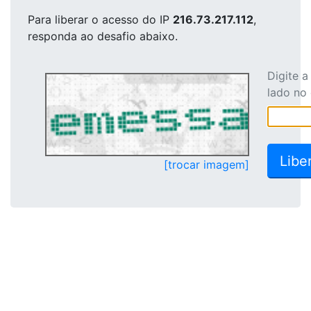
Para liberar o acesso
do IP
216.73.217.112
,
responda ao desafio abaixo.
Digite 
lado no
[trocar imagem]