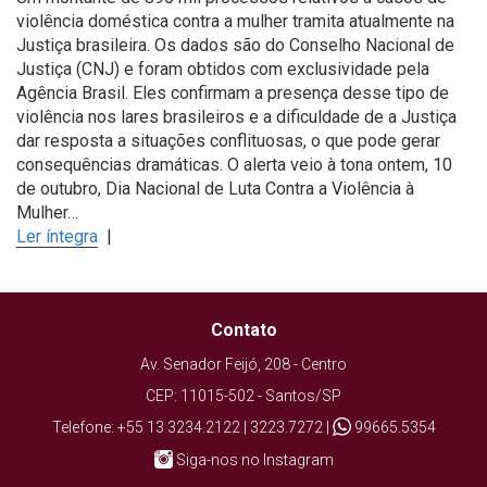
violência doméstica contra a mulher tramita atualmente na
Justiça brasileira. Os dados são do Conselho Nacional de
Justiça (CNJ) e foram obtidos com exclusividade pela
Agência Brasil. Eles confirmam a presença desse tipo de
violência nos lares brasileiros e a dificuldade de a Justiça
dar resposta a situações conflituosas, o que pode gerar
consequências dramáticas. O alerta veio à tona ontem, 10
de outubro, Dia Nacional de Luta Contra a Violência à
Mulher…
Ler íntegra
|
Contato
Av. Senador Feijó, 208 - Centro
CEP: 11015-502 - Santos/SP
Telefone: +55 13 3234.2122 | 3223.7272 |
99665.5354
Siga-nos no Instagram